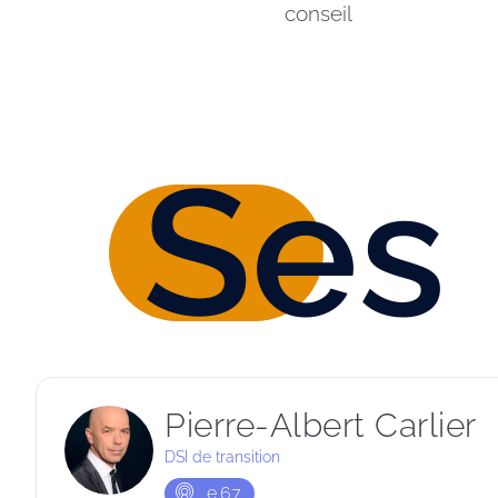
conseil
Ses
Pierre-Albert Carlier
DSI de transition
e
67