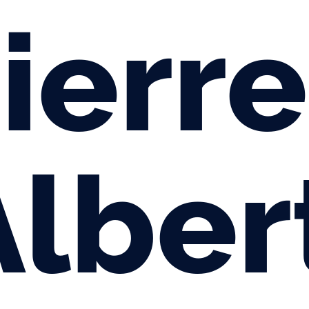
ierre
Alber