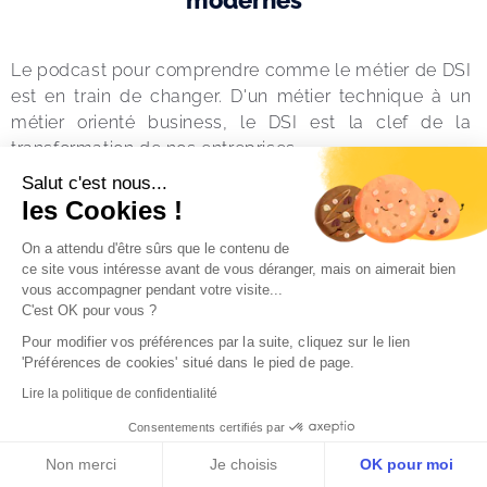
modernes
Le podcast pour comprendre comme le métier de DSI 
est en train de changer. D'un métier technique à un 
métier orienté business, le DSI est la clef de la 
transformation de nos entreprises.
Salut c'est nous...
Chaque semaine, 
Bertran Ruiz
 discute avec les CIO 
les Cookies !
et DSI qui se livrent, et vous partagent leurs 
On a attendu d'être sûrs que le contenu de
expériences. Un condensé de savoir et 
ce site vous intéresse avant de vous déranger, mais on aimerait bien
d'apprentissage.
vous accompagner pendant votre visite...
C'est OK pour vous ?
Pour modifier vos préférences par la suite, cliquez sur le lien 
'Préférences de cookies' situé dans le pied de page.
Lire la politique de confidentialité
Consentements certifiés par
Les derniers épisodes du podcast
Non merci
Je choisis
OK pour moi