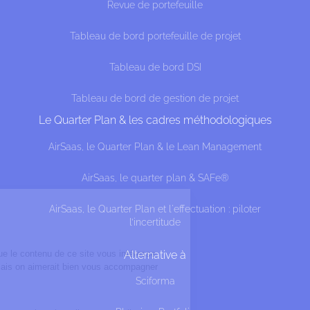
Revue de portefeuille
Tableau de bord portefeuille de projet
Tableau de bord DSI
Tableau de bord de gestion de projet
Le Quarter Plan & les cadres méthodologiques
AirSaas, le Quarter Plan & le Lean Management
AirSaas, le quarter plan & SAFe®
AirSaas, le Quarter Plan et l'effectuation : piloter
lut c'est nous...
l’incertitude
es Cookies !
a attendu d'être sûrs que le contenu de ce site vous intéresse
Alternative à
ant de vous déranger, mais on aimerait bien vous accompagner
dant votre visite...
Sciforma
est OK pour vous ?