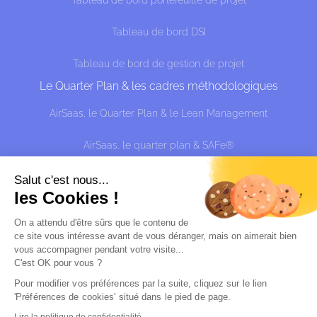
Tableau de bord portefeuille de projet
Tableau de bord DSI
Tableau de bord de gestion de projet
Le Quarter Plan & les cadres méthodologiques
AirSaas, le Quarter Plan & le Lean Management
AirSaas, le quarter plan & SAFe®
AirSaas, le Quarter Plan et l'effectuation : piloter
Salut c'est nous...
l’incertitude
les Cookies !
On a attendu d'être sûrs que le contenu de
Alternative à
ce site vous intéresse avant de vous déranger, mais on aimerait bien
vous accompagner pendant votre visite...
Sciforma
C'est OK pour vous ?
Planview Portfolio
Pour modifier vos préférences par la suite, cliquez sur le lien 
'Préférences de cookies' situé dans le pied de page.
Lire la politique de confidentialité