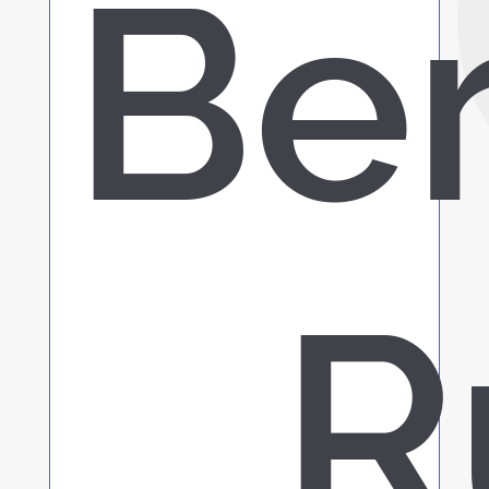
Ber
R