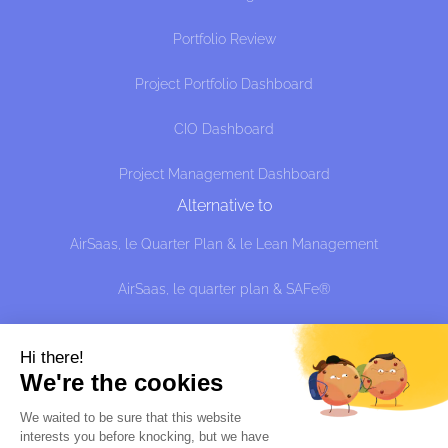
Portfolio Review
Project Portfolio Dashboard
CIO Dashboard
Project Management Dashboard
Alternative to
AirSaas, le Quarter Plan & le Lean Management
AirSaas, le quarter plan & SAFe®
AirSaaS the Quarter Plan and the effective approach:
managing uncertainty without predicting, shit?
Hi there!
We're the cookies
Alternative à
We waited to be sure that this website
interests you before knocking, but we
have
Sciforma