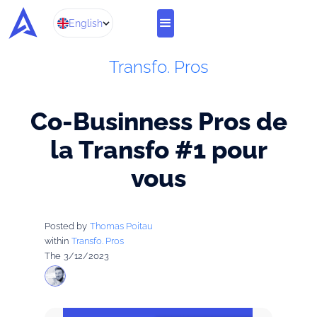
English
Transfo. Pros
Co-Businness Pros de
la Transfo #1 pour
vous
Posted by
Thomas Poitau
within
Transfo. Pros
The
3/12/2023