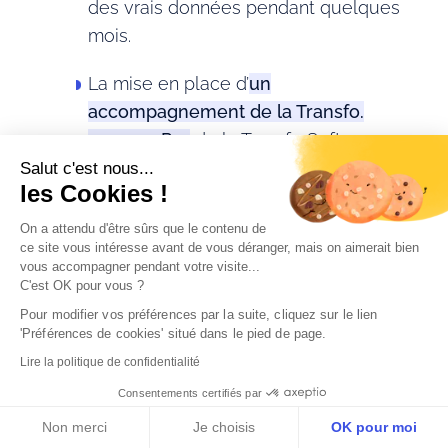
des vrais données pendant quelques
mois.
La mise en place d’
un
accompagnement de la Transfo.
avec un Pro
de la Transfo Software
with a Service (#SWAS).
Salut c'est nous...
les Cookies !
L’implication continue du top
On a attendu d'être sûrs que le contenu de
management
dans cette démarche.
ce site vous intéresse avant de vous déranger, mais on aimerait bien
vous accompagner pendant votre visite...
C'est OK pour vous ?
Se
concentrer sur l’impact
et la
Pour modifier vos préférences par la suite, cliquez sur le lien 
valeur !
'Préférences de cookies' situé dans le pied de page.
Lire la politique de confidentialité
Vous l’avez compris, il n'existe pas de 
Consentements certifiés par
solution PPM parfaite. Chaque outil a ses 
Non merci
Je choisis
OK pour moi
forces et ses faiblesses. Plutôt que de 