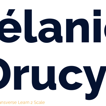
élani
Druc
transverse Learn 2 Scale