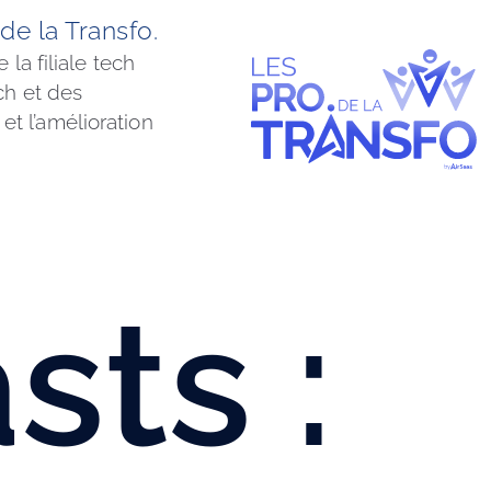
 de la Transfo. 
la filiale tech 
ch et des 
t l’amélioration 
ts :