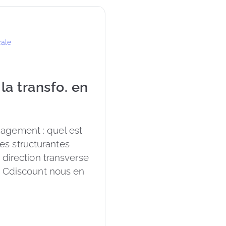
cale
a transfo. en
agement : quel est 
s structurantes 
 direction transverse 
e Cdiscount nous en 