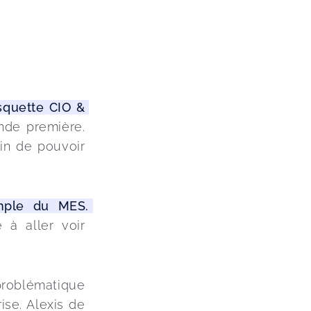
squette CIO & 
nde première. 
in de pouvoir 
emple du MES. 
à aller voir 
problématique 
ise. Alexis de 