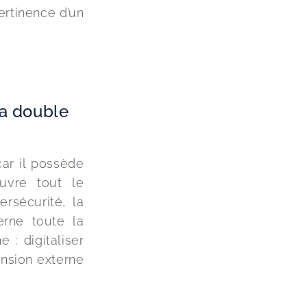
ertinence d’un 
la double
ar il possède 
vre tout le 
ersécurité, la 
rne toute la 
 : digitaliser 
ension externe 