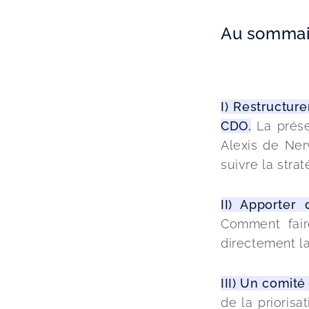
Au sommair
I) Restructur
CDO.
 La prés
Alexis de Ner
suivre la strat
II) Apporter
Comment fair
directement la
III) Un comité 
de la priorisa