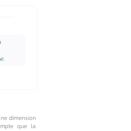
a
é.
une dimension 
compte que la 