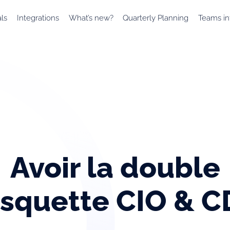
als
Integrations
What’s new?
Quarterly Planning
Teams in
Avoir la double
squette CIO & 