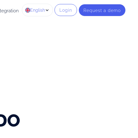
English
Login
Request a demo
tegration
CDO