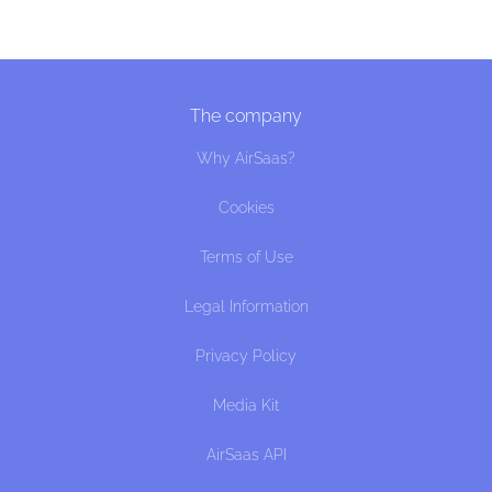
The company
Why AirSaas?
Cookies
Terms of Use
Legal Information
Privacy Policy
Media Kit
AirSaas API