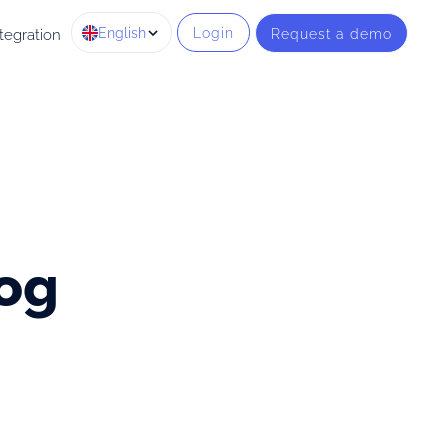
English
Login
Request a demo
tegration
oog