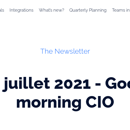
als
Integrations
What’s new?
Quarterly Planning
Teams in
The Newsletter
 juillet 2021 - G
morning CIO