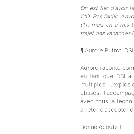
On est fier d'avoir 
CIO. Pas facile d'av
l'IT, mais on a mis 
trajet des vacances (p
🎙️ Aurore Butrot, DS
Aurore raconte comme
en tant que DSI a 
multiples : l'explos
utilisés, l'accompa
avec nous la leçon 
arrêter d'accepter d
Bonne écoute !