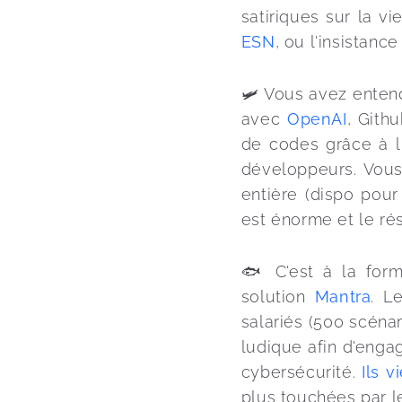
satiriques sur la vi
ESN
, ou l'insistance
🛩 Vous avez entend
avec 
OpenAI
, Gith
de codes grâce à l'i
développeurs. Vous
entière (dispo pour
est énorme et le rés
🐟 C'est à la form
solution 
Mantra
. L
salariés (500 scénar
ludique afin d'engag
cybersécurité. 
Ils 
plus touchées par le