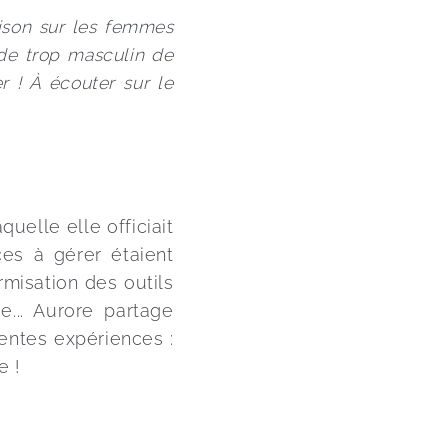
ison sur les femmes 
de trop masculin de 
r ! À écouter sur le 
elle elle officiait 
es à gérer étaient 
rmisation des outils 
e... Aurore partage 
entes expériences : 
e !