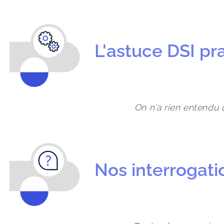
L'astuce DSI p
On n'a rien entendu d
Nos interrogat